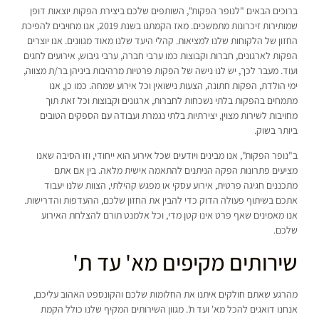
ברוכים הבאים "לנופר הפקות", השותפים שלכם ביצירת הפקות יוצאות דופן
שמותירות זיכרונות מתמשכים. מאז הקמתנו בשנת 2019, אנו מחויבים להפיכת
החזון של הלקוחות שלנו למציאות. קהלי היעד שלנו מאוד מגוונים. אנו יוצרים
הפקות לארגונים, חברות וקבוצות כמו ערבי חברה, ערבי גיבוש, אירועים לחגים
ועוד. מעבר לכך, יש לנו נישה של הפקות פרטיות מרהיבות ביניהן בר/ת מצווה,
ימי הולדת, הפקות חתונה, הצעות נישואין וכל אירוע שמחה. כמו כן, אנו
מתמחים בהפקות בלתי נשכחות לחברות, ארגונים וקבוצות וכל זאת תוך
מחויבות לשירות מצוין, יצירתיות בלתי נגמרת ועבודה עם הספקים הטובים
ביותר בשוק.
ב"נופר הפקות", אנו מבינים ויודעים שכל אירוע הוא ייחודי, וזו הסיבה שאנו
מציעים פתרונות הפקה הניתנים להתאמה אישית מלאה. בין אם אתם
מתכננים חגיגה פרטית, אירוע עסקי או מפגש קהילתי, הצוות שלנו יעבוד
אתכם בשיתוף פעולה הדוק כדי להבין את החזון שלכם, ההעדפות והדרישות.
אנו מאמינים שאף פרט אינו קטן מדי, וכל אלמנט תורם להצלחת האירוע
שלכם.
שירותים מקיפים מא' עד ת'
מהרגע שאתם חולקים איתנו את החלומות שלכם והקונספט האהוב עליכם,
אנחנו דואגים להכל מא' ועד ת'. מגוון השירותים המקיף שלנו כולל הקמת