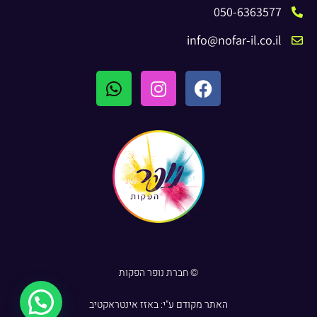
050-6363577
info@nofar-il.co.il
© חברת נופר הפקות
האתר מקודם ע"י:
באזז אינטראקטיב