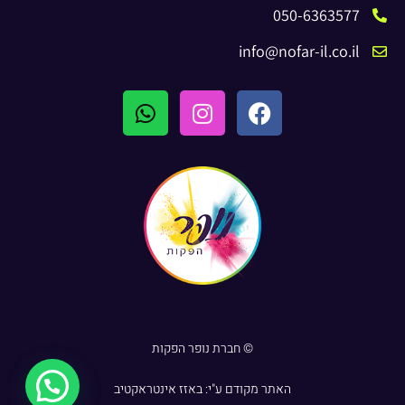
050-6363577
info@nofar-il.co.il
© חברת נופר הפקות
האתר מקודם ע"י:
באזז אינטראקטיב